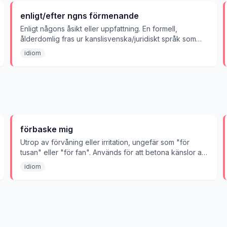
enligt/efter ngns förmenande
Enligt någons åsikt eller uppfattning. En formell,
ålderdomlig fras ur kanslisvenska/juridiskt språk som
markerar att det som följer är någons subjektiva
idiom
bedömning, inte ett fastslaget faktum. 'Förmenande' är
ett föråldrat substantiv bildat av verbet 'förmena' i den
äldre betydelsen 'anse, mena' (inte den vanligare
'neka, vägra').
förbaske mig
Utrop av förvåning eller irritation, ungefär som "för
tusan" eller "för fan". Används för att betona känslor av
häpnad eller missnöje.
idiom