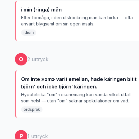
i min (ringa) mån
Efter förmåga, i den utsträckning man kan bidra — ofta
använt blygsamt om sin egen insats.
idiom
O
2
uttryck
Om inte »om» varit emellan, hade käringen bitit
björn’ och icke björn’ käringen.
Hypotetiska "om"-resonemang kan vända vilket utfall
som helst — utan "om" saknar spekulationer om vad
som "hade kunnat" ske all mening.
ordsprak
P
1
uttryck