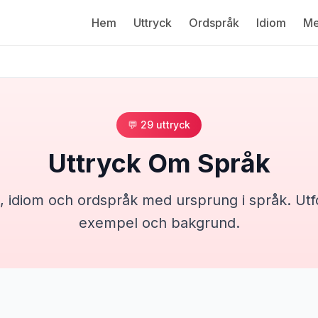
Hem
Uttryck
Ordspråk
Idiom
Me
💬
29
uttryck
Uttryck Om
Språk
, idiom och ordspråk med ursprung i
språk
. Ut
exempel och bakgrund.