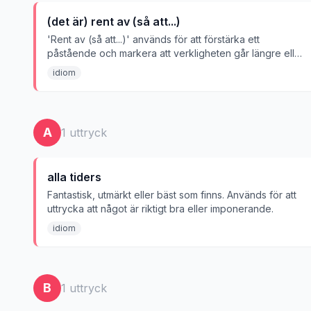
(det är) rent av (så att...)
'Rent av (så att...)' används för att förstärka ett
påstående och markera att verkligheten går längre eller
är mer anmärkningsvärd än man kanske väntat sig —
idiom
ungefär 'faktiskt' eller 'till och med' — där 'så att'
inleder en gradsats i betydelsen 'till den grad att'.
A
1
uttryck
alla tiders
Fantastisk, utmärkt eller bäst som finns. Används för att
uttrycka att något är riktigt bra eller imponerande.
idiom
B
1
uttryck