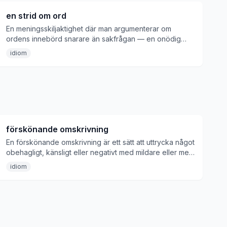
en strid om ord
En meningsskiljaktighet där man argumenterar om
ordens innebörd snarare än sakfrågan — en onödig
ordkrig utan verklig substans.
idiom
förskönande omskrivning
En förskönande omskrivning är ett sätt att uttrycka något
obehagligt, känsligt eller negativt med mildare eller mer
neutrala ord — den svenska motsvarigheten till
idiom
eufemism; används ofta kritiskt för att avslöja att något
döljs bakom vackrare ord.