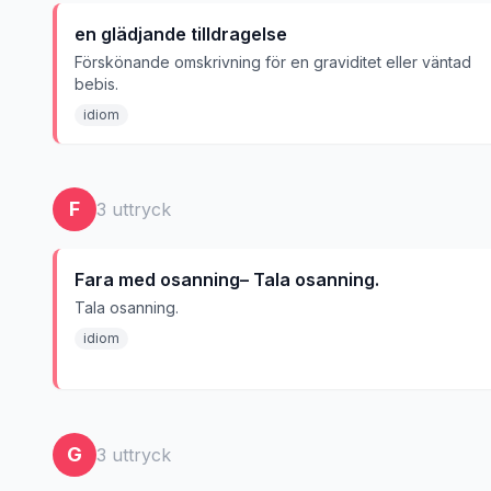
en glädjande tilldragelse
Förskönande omskrivning för en graviditet eller väntad
bebis.
idiom
F
3
uttryck
Fara med osanning– Tala osanning.
Tala osanning.
idiom
G
3
uttryck