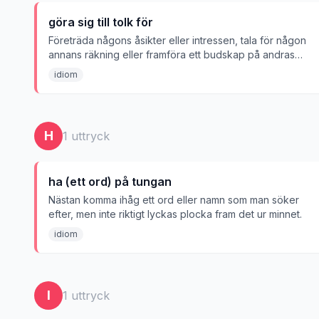
göra sig till tolk för
Företräda någons åsikter eller intressen, tala för någon
annans räkning eller framföra ett budskap på andras
vägnar.
idiom
H
1
uttryck
ha (ett ord) på tungan
Nästan komma ihåg ett ord eller namn som man söker
efter, men inte riktigt lyckas plocka fram det ur minnet.
idiom
I
1
uttryck