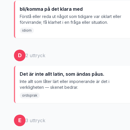
bli/komma på det klara med
Förstå eller reda ut något som tidigare var oklart eller
förvirrande; få klarhet i en fråga eller situation.
idiom
D
2
uttryck
Det är inte allt latin, som ändas påus.
Inte allt som låter lärt eller imponerande är det i
verkligheten — skenet bedrar.
ordsprak
E
3
uttryck