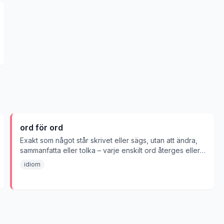
ord för ord
Exakt som något står skrivet eller sägs, utan att ändra,
sammanfatta eller tolka – varje enskilt ord återges eller
följs precis, i rätt ordning. Används oftast med verb som
idiom
citera, översätta, läsa, upprepa eller följa.