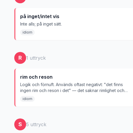
på inget/intet vis
Inte alls; på inget sätt.
idiom
R
1
uttryck
rim och reson
Logik och förnuft. Används oftast negativt: "det finns
ingen rim och reson i det" — det saknar rimlighet och
sammanhang.
idiom
S
5
uttryck