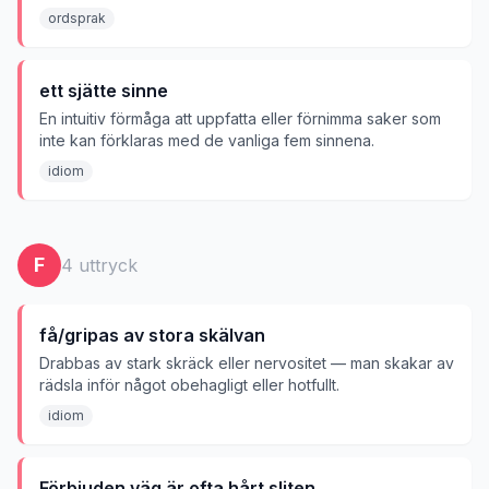
ordsprak
ett sjätte sinne
En intuitiv förmåga att uppfatta eller förnimma saker som
inte kan förklaras med de vanliga fem sinnena.
idiom
F
4
uttryck
få/gripas av stora skälvan
Drabbas av stark skräck eller nervositet — man skakar av
rädsla inför något obehagligt eller hotfullt.
idiom
Förbjuden väg är ofta hårt sliten