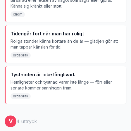
Bli sårad eller ledsen av något som sagts eller gjorts.
Känna sig kränkt eller stött.
idiom
Tidengår fort när man har roligt
Roliga stunder känns kortare än de är — glädjen gör att
man tappar känslan för tid.
ordsprak
Tystnaden är icke långlivad.
Hemligheter och tystnad varar inte länge — förr eller
senare kommer sanningen fram.
ordsprak
V
4
uttryck