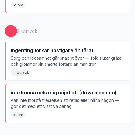
intressant.
idiom
I
2
uttryck
Ingenting torkar hastigare än tårar.
Sorg och ledsamhet går snabbt över — folk slutar gråta
och glömmer sin smärta fortare än man tror.
ordsprak
inte kunna neka sig nöjet att (driva med ngn)
Kan inte motstå frestelsen att retas eller håna någon —
gör det med ett visst välbehag.
idiom