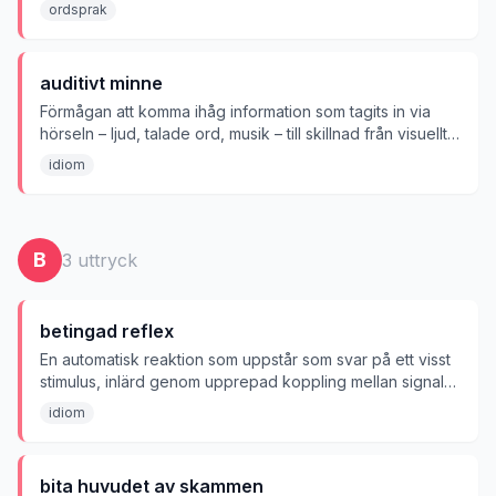
hantera.
ordsprak
auditivt minne
Förmågan att komma ihåg information som tagits in via
hörseln – ljud, talade ord, musik – till skillnad från visuellt
minne (det man sett eller läst).
idiom
B
3
uttryck
betingad reflex
En automatisk reaktion som uppstår som svar på ett visst
stimulus, inlärd genom upprepad koppling mellan signal
och respons.
idiom
bita huvudet av skammen