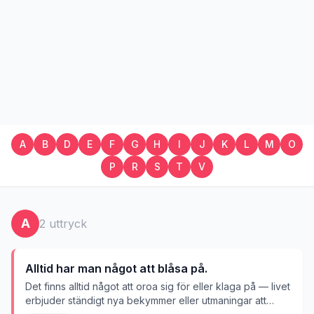
A
B
D
E
F
G
H
I
J
K
L
M
O
P
R
S
T
V
A
2
uttryck
Alltid har man något att blåsa på.
Det finns alltid något att oroa sig för eller klaga på — livet
erbjuder ständigt nya bekymmer eller utmaningar att