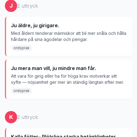
J
2
uttryck
Ju äldre, ju girigare.
Med åldern tenderar människor att bli mer snåla och hålla
hårdare på sina ägodelar och pengar.
ordsprak
Ju mera man vill, ju mindre man får.
Att vara för girig eller ha för höga krav motverkar sitt
syfte — nöjsamhet ger mer än ständig längtan efter mer.
ordsprak
K
2
uttryck
Kalla fötter– Plötsliga starka betänkligheter.