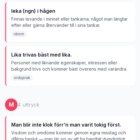
leka (ngn) i hågen
Finnas levande i minnet eller tankarna; något man längtar
efter eller gärna återvänder till i sina tankar.
idiom
Lika trivas bäst med lika.
Personer med liknande egenskaper, intressen eller
bakgrund trivs och kommer bäst överens med varandra.
ordsprak
M
4
uttryck
Man blir inte klok förr’n man varit tokig först.
Visdom och omdöme kommer genom egna misstag och
dåliga beslut — man lär sig av att ha handlat dumdristigt