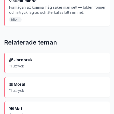
visuellt minne
Förmågan att komma ihåg saker man sett — bilder, former
och intryck lagras och återkallas lätt i minnet.
idiom
Relaterade teman
🌾
Jordbruk
11
uttryck
⚖️
Moral
11
uttryck
🍽️
Mat