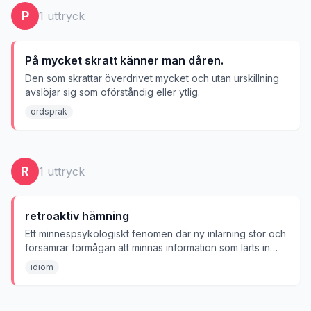
P
1
uttryck
På mycket skratt känner man dåren.
Den som skrattar överdrivet mycket och utan urskillning
avslöjar sig som oförståndig eller ytlig.
ordsprak
R
1
uttryck
retroaktiv hämning
Ett minnespsykologiskt fenomen där ny inlärning stör och
försämrar förmågan att minnas information som lärts in
tidigare.
idiom