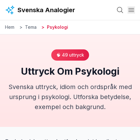
Hoppa till huvudinnehåll
Svenska Analogier
Hem
Tema
Psykologi
🧠
49
uttryck
Uttryck Om
Psykologi
Svenska uttryck, idiom och ordspråk med
ursprung i
psykologi
. Utforska betydelse,
exempel och bakgrund.