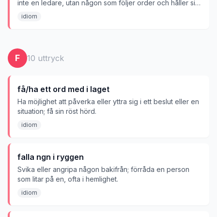
inte en ledare, utan någon som följer order och håller sig
på sin plats.
idiom
F
10
uttryck
få/ha ett ord med i laget
Ha möjlighet att påverka eller yttra sig i ett beslut eller en
situation; få sin röst hörd.
idiom
falla ngn i ryggen
Svika eller angripa någon bakifrån; förråda en person
som litar på en, ofta i hemlighet.
idiom