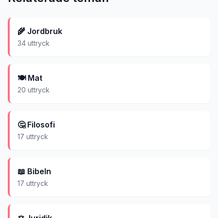
🌾
Jordbruk
34
uttryck
🍽️
Mat
20
uttryck
🤔
Filosofi
17
uttryck
📖
Bibeln
17
uttryck