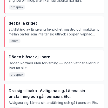
angripa om motparten kan slå tillbaka lika hårt.
ordsprak
det kalla kriget
Ett tillstånd av långvarig fientlighet, misstro och maktkamp
mellan parter som inte tar sig uttryck i öppen väpnad
konflikt, utan i propaganda, spionage, rustning och
idiom
påtryckningar. Uttrycket kommer från konflikten mellan
USA/väst och Sovjetunionen/öst 1947–1991, men används
bildligt om vilken infekterad men icke-våldsam konflikt
Döden blåser ej i horn.
som helst.
Döden kommer utan förvarning — ingen vet när eller hur
livet tar slut.
ordsprak
Dra sig tillbaka– Avlägsna sig. Lämna sin
anställning och gå i pension. Etc.
Avlägsna sig. Lämna sin anställning och gå i pension. Etc.