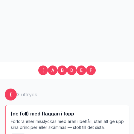
(
A
B
D
E
F
(
3
uttryck
(de föll) med flaggan i topp
Förlora eller misslyckas med äran i behåll, utan att ge upp
sina principer eller skämmas — stolt till det sista.