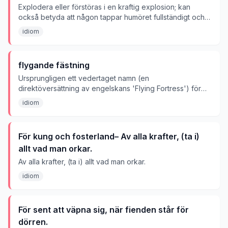
Explodera eller förstöras i en kraftig explosion; kan
också betyda att någon tappar humöret fullständigt och
reagerar mycket häftigt.
idiom
flygande fästning
Ursprungligen ett vedertaget namn (en
direktöversättning av engelskans 'Flying Fortress') för
det amerikanska bombplanet Boeing B-17 under andra
idiom
världskriget, så kallat för sin tunga bestyckning. I bildlig
bemärkelse kan uttrycket användas om något som är
extremt robust, tungt rustat och svårt att rubba eller
För kung och fosterland– Av alla krafter, (ta i)
anfalla.
allt vad man orkar.
Av alla krafter, (ta i) allt vad man orkar.
idiom
För sent att väpna sig, när fienden står för
dörren.