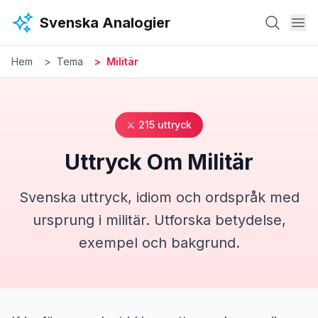
Hoppa till huvudinnehåll
Svenska Analogier
Hem
Tema
Militär
⚔️
215
uttryck
Uttryck Om
Militär
Svenska uttryck, idiom och ordspråk med
ursprung i
militär
. Utforska betydelse,
exempel och bakgrund.