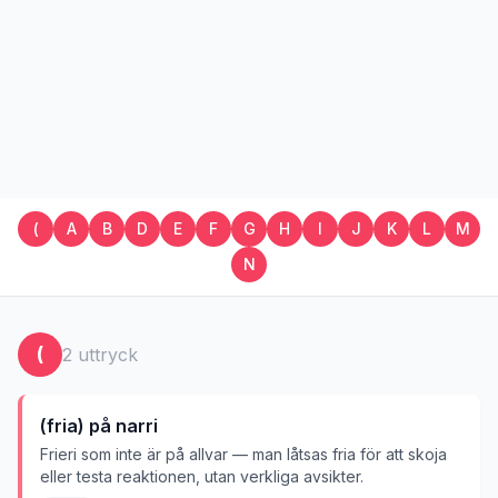
(
A
B
D
E
F
G
H
I
J
K
L
M
N
(
2
uttryck
(fria) på narri
Frieri som inte är på allvar — man låtsas fria för att skoja
eller testa reaktionen, utan verkliga avsikter.