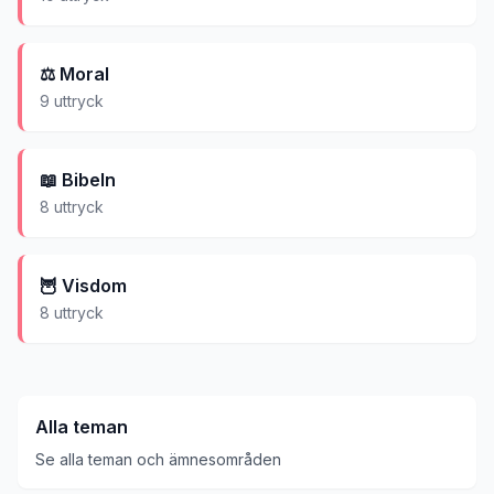
⚖️
Moral
9
uttryck
📖
Bibeln
8
uttryck
🦉
Visdom
8
uttryck
Alla teman
Se alla teman och ämnesområden