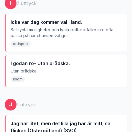
I
2
uttryck
Icke var dag kommer val i land.
Sällsynta möjligheter och lyckoträffar infaller inte ofta —
passa på när chansen väl ges.
ordsprak
I godan ro– Utan brådska.
Utan brådska.
idiom
J
1
uttryck
Jag har litet, men det lilla jag har är mitt, sa
flickan.(Östergötland) (SVO)