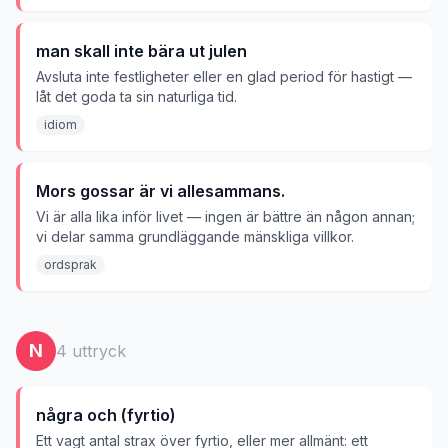
man skall inte bära ut julen
Avsluta inte festligheter eller en glad period för hastigt —
låt det goda ta sin naturliga tid.
idiom
Mors gossar är vi allesammans.
Vi är alla lika inför livet — ingen är bättre än någon annan;
vi delar samma grundläggande mänskliga villkor.
ordsprak
N
4
uttryck
några och (fyrtio)
Ett vagt antal strax över fyrtio, eller mer allmänt: ett