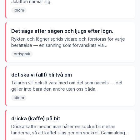
Julafton närmar sig.
idiom
Det sägs efter sägen och ljugs efter lögn.
Rykten och lögner sprids vidare och förstoras för varje
berättelse — en sanning som förvanskats via
vidarebefordran blir till slut en hel historia.
ordsprak
det ska vi (allt) bli två om
Talaren vill också vara med om det som nämnts — det
gäller inte bara den andre utan oss båda.
idiom
dricka (kaffe) på bit
Dricka kaffe medan man håller en sockerbit mellan
tänderna, så att kaffet silas genom sockret. Gammaldags
sed.