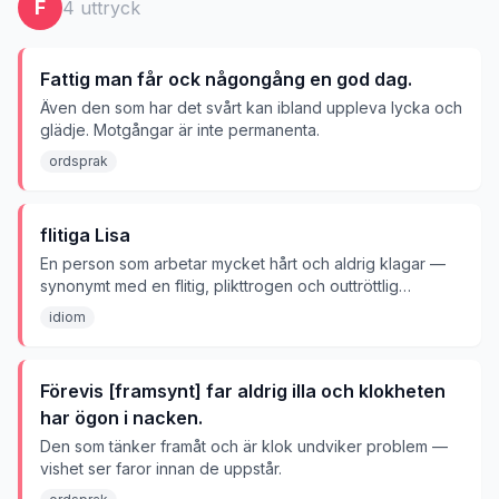
F
4
uttryck
Fattig man får ock någongång en god dag.
Även den som har det svårt kan ibland uppleva lycka och
glädje. Motgångar är inte permanenta.
ordsprak
flitiga Lisa
En person som arbetar mycket hårt och aldrig klagar —
synonymt med en flitig, plikttrogen och outtröttlig
arbetare.
idiom
Förevis [framsynt] far aldrig illa och klokheten
har ögon i nacken.
Den som tänker framåt och är klok undviker problem —
vishet ser faror innan de uppstår.