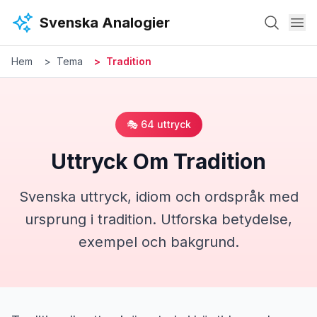
Hoppa till huvudinnehåll
Svenska Analogier
Hem
Tema
Tradition
🎭
64
uttryck
Uttryck Om
Tradition
Svenska uttryck, idiom och ordspråk med
ursprung i
tradition
. Utforska betydelse,
exempel och bakgrund.