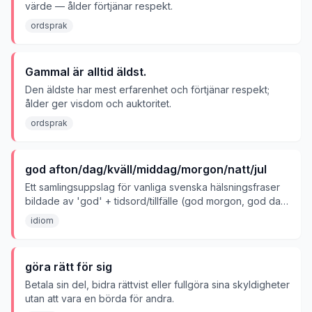
värde — ålder förtjänar respekt.
ordsprak
Gammal är alltid äldst.
Den äldste har mest erfarenhet och förtjänar respekt;
ålder ger visdom och auktoritet.
ordsprak
god afton/dag/kväll/middag/morgon/natt/jul
Ett samlingsuppslag för vanliga svenska hälsningsfraser
bildade av 'god' + tidsord/tillfälle (god morgon, god dag,
god kväll, god natt, god jul m.fl.) — bokstavliga
idiom
artighetsfraser för att önska någon en bra stund, inte
figurativa uttryck.
göra rätt för sig
Betala sin del, bidra rättvist eller fullgöra sina skyldigheter
utan att vara en börda för andra.