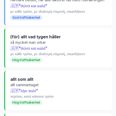
🇬🇷
“
σώνει και καλά
”
με κάθε τρόπο, με ιδιαίτερη επιμονή, οπωσδήποτε
God träffsäkerhet
(för) allt vad tygen håller
så mycket man orkar
🇬🇷
“
σώνει και καλά
”
με κάθε τρόπο, με ιδιαίτερη επιμονή, οπωσδήποτε
Hög träffsäkerhet
allt som allt
allt sammantaget
🇬🇷
“
λίγο πολύ
”
περίπου, κατά κάποιον τρόπο
Hög träffsäkerhet