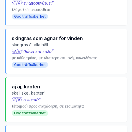
🇬🇷
“
εν αποσυνθέσει
”
(λόγιο) σε αποσύνθεση
God träffsäkerhet
skingras som agnar för vinden
skingras åt alla håll
🇬🇷
“
σώνει και καλά
”
με κάθε τρόπο, με ιδιαίτερη επιμονή, οπωσδήποτε
God träffsäkerhet
aj aj, kapten!
skall ske, kapten!
🇬🇷
“
α πα-πά
”
(έτοιμος) προς αναχώρηση, σε ετοιμότητα
Hög träffsäkerhet