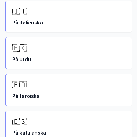
🇮🇹
På
italienska
🇵🇰
På
urdu
🇫🇴
På
färöiska
🇪🇸
På
katalanska