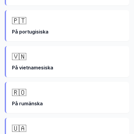
🇵🇹
På
portugisiska
🇻🇳
På
vietnamesiska
🇷🇴
På
rumänska
🇺🇦