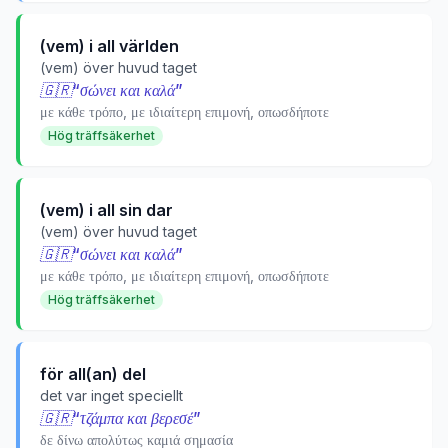
(vem) i all världen
(vem) över huvud taget
🇬🇷
“
σώνει και καλά
”
με κάθε τρόπο, με ιδιαίτερη επιμονή, οπωσδήποτε
Hög träffsäkerhet
(vem) i all sin dar
(vem) över huvud taget
🇬🇷
“
σώνει και καλά
”
με κάθε τρόπο, με ιδιαίτερη επιμονή, οπωσδήποτε
Hög träffsäkerhet
för all(an) del
det var inget speciellt
🇬🇷
“
τζάμπα και βερεσέ
”
δε δίνω απολύτως καμιά σημασία