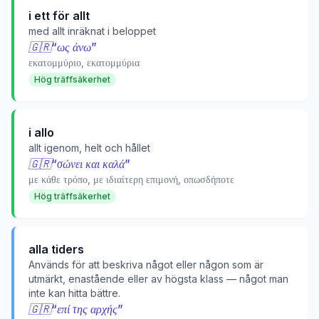
i ett för allt
med allt inräknat i beloppet
🇬🇷
“
ως άνω
”
εκατομμύριο, εκατομμύρια
Hög träffsäkerhet
i allo
allt igenom, helt och hållet
🇬🇷
“
σώνει και καλά
”
με κάθε τρόπο, με ιδιαίτερη επιμονή, οπωσδήποτε
Hög träffsäkerhet
alla tiders
Används för att beskriva något eller någon som är
utmärkt, enastående eller av högsta klass — något man
inte kan hitta bättre.
🇬🇷
“
επί της αρχής
”