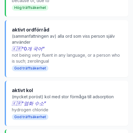
because of, due to
Hög träffsäkerhet
aktivt ordförråd
(sammanfattningen av) alla ord som viss person själv
använder
🇰🇷
“
0개 국어
”
not being very fluent in any language, or a person who
is such; zerolingual
God träffsäkerhet
aktivt kol
(mycket poröst) kol med stor förmåga till adsorption
🇰🇷
“
염화 수소
”
hydrogen chloride
God träffsäkerhet