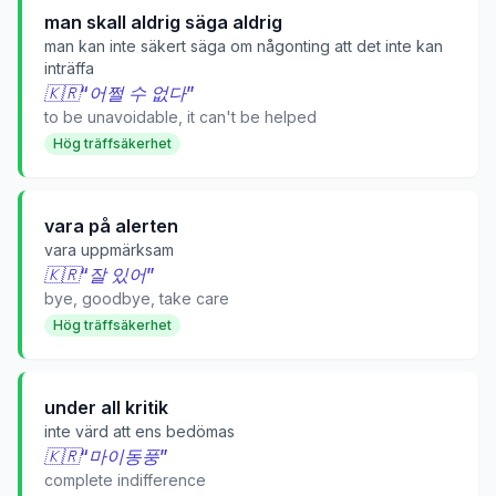
man skall aldrig säga aldrig
man kan inte säkert säga om någonting att det inte kan
inträffa
🇰🇷
“
어쩔 수 없다
”
to be unavoidable, it can't be helped
Hög träffsäkerhet
vara på alerten
vara uppmärksam
🇰🇷
“
잘 있어
”
bye, goodbye, take care
Hög träffsäkerhet
under all kritik
inte värd att ens bedömas
🇰🇷
“
마이동풍
”
complete indifference