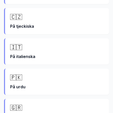
🇨🇿
På
tjeckiska
🇮🇹
På
italienska
🇵🇰
På
urdu
🇬🇷