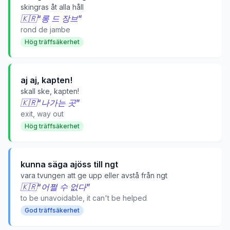
skingras åt alla håll
🇰🇷
“
롱 드 장브
”
rond de jambe
Hög träffsäkerhet
aj aj, kapten!
skall ske, kapten!
🇰🇷
“
나가는 곳
”
exit, way out
Hög träffsäkerhet
kunna säga ajöss till ngt
vara tvungen att ge upp eller avstå från ngt
🇰🇷
“
어쩔 수 없다
”
to be unavoidable, it can't be helped
God träffsäkerhet