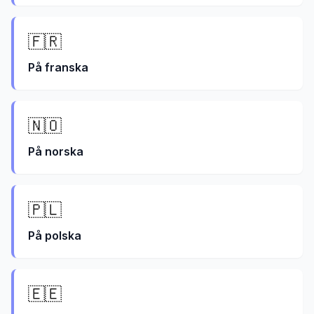
🇫🇷
På
franska
🇳🇴
På
norska
🇵🇱
På
polska
🇪🇪