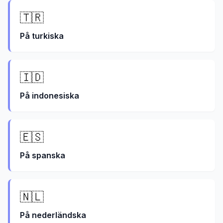
🇹🇷
På
turkiska
🇮🇩
På
indonesiska
🇪🇸
På
spanska
🇳🇱
På
nederländska