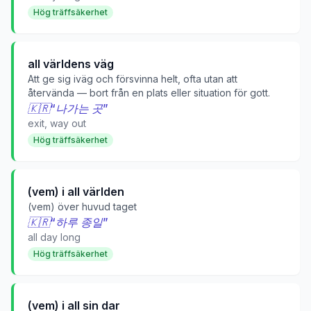
Hög träffsäkerhet
all världens väg
Att ge sig iväg och försvinna helt, ofta utan att
återvända — bort från en plats eller situation för gott.
🇰🇷
“
나가는 곳
”
exit, way out
Hög träffsäkerhet
(vem) i all världen
(vem) över huvud taget
🇰🇷
“
하루 종일
”
all day long
Hög träffsäkerhet
(vem) i all sin dar