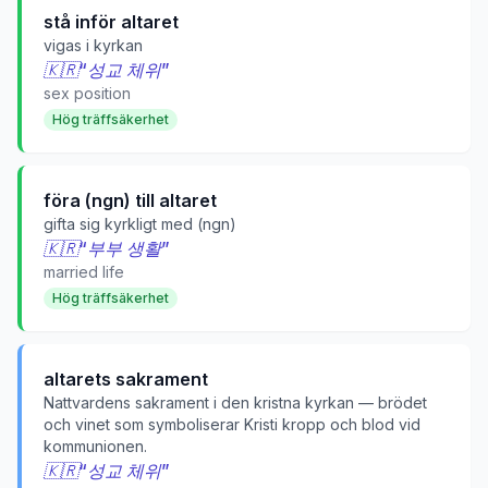
stå inför altaret
vigas i kyrkan
🇰🇷
“
성교 체위
”
sex position
Hög träffsäkerhet
föra (ngn) till altaret
gifta sig kyrkligt med (ngn)
🇰🇷
“
부부 생활
”
married life
Hög träffsäkerhet
altarets sakrament
Nattvardens sakrament i den kristna kyrkan — brödet
och vinet som symboliserar Kristi kropp och blod vid
kommunionen.
🇰🇷
“
성교 체위
”