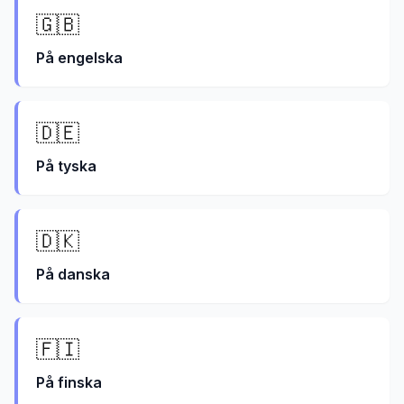
🇬🇧
På
engelska
🇩🇪
På
tyska
🇩🇰
På
danska
🇫🇮
På
finska