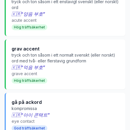
tryck och ton såsom i ett enstavigt svenskt (eller norskt)
ord
🇰🇷
“
양음 부호
”
acute accent
Hög träffsäkerhet
grav accent
tryck och ton såsom i ett normalt svenskt (eller norskt)
ord med två- eller flerstavig grundform
🇰🇷
“
억음 부호
”
grave accent
Hög träffsäkerhet
gå på ackord
kompromissa
🇰🇷
“
아이 콘택트
”
eye contact
God träffsäkerhet