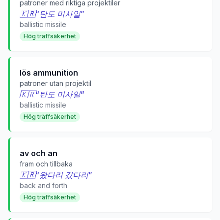
patroner med riktiga projektiler
🇰🇷
“
탄도 미사일
”
ballistic missile
Hög träffsäkerhet
lös ammunition
patroner utan projektil
🇰🇷
“
탄도 미사일
”
ballistic missile
Hög träffsäkerhet
av och an
fram och tillbaka
🇰🇷
“
왔다리 갔다리
”
back and forth
Hög träffsäkerhet