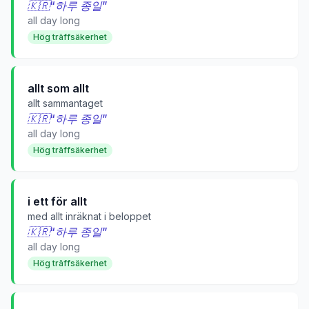
🇰🇷
“
하루 종일
”
all day long
Hög träffsäkerhet
allt som allt
allt sammantaget
🇰🇷
“
하루 종일
”
all day long
Hög träffsäkerhet
i ett för allt
med allt inräknat i beloppet
🇰🇷
“
하루 종일
”
all day long
Hög träffsäkerhet