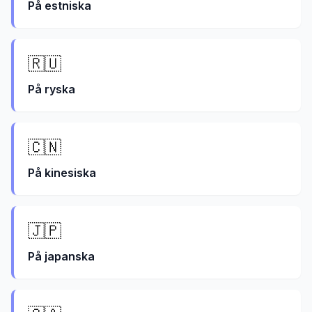
På
estniska
🇷🇺
På
ryska
🇨🇳
På
kinesiska
🇯🇵
På
japanska