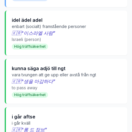
idel ädel adel
enbart (socialt) framstående personer
🇰🇷
“
이스라엘 사람
”
Israeli (person)
Hög träffsäkerhet
kunna säga adjö till ngt
vara tvungen att ge upp eller avstå från ngt
🇰🇷
“
생을 마감하다
”
to pass away
Hög träffsäkerhet
i går aftse
i går kväll
🇰🇷
“
롱 드 장브
”