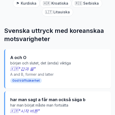
🏴
Kurdiska
🇭🇷
Kroatiska
🇷🇸
Serbiska
🇱🇹
Litauiska
Svenska uttryck med
koreanska
a
motsvarigheter
A och O
början och slutet, det (enda) viktiga
🇰🇷
“
갑과 을
”
A and B, former and latter
God träffsäkerhet
har man sagt a får man också säga b
har man börjat måste man fortsätta
🇰🇷
“
시작 버튼
”