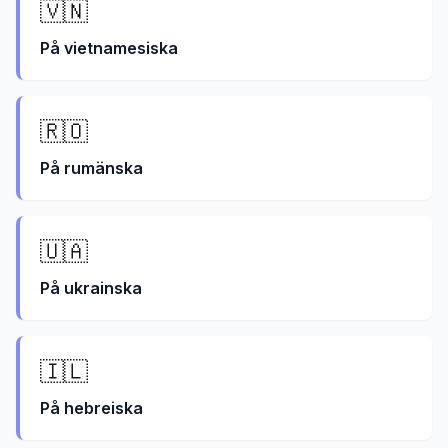
🇻🇳
På
vietnamesiska
🇷🇴
På
rumänska
🇺🇦
På
ukrainska
🇮🇱
På
hebreiska