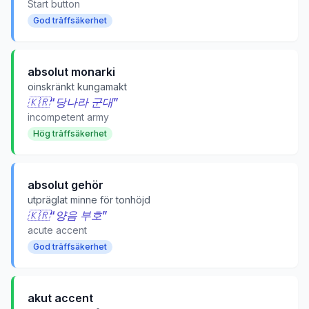
Start button
God träffsäkerhet
absolut monarki
oinskränkt kungamakt
🇰🇷
“
당나라 군대
”
incompetent army
Hög träffsäkerhet
absolut gehör
utpräglat minne för tonhöjd
🇰🇷
“
양음 부호
”
acute accent
God träffsäkerhet
akut accent