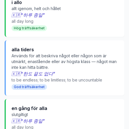
i allo
allt igenom, helt och hållet
🇰🇷
“
하루 종일
”
all day long
Hög träffsäkerhet
alla tiders
Används för att beskriva något eller någon som är
utmärkt, enastående eller av högsta klass — något man
inte kan hitta bättre.
🇰🇷
“
한도 끝도 없다
”
to be endless; to be limitless; to be uncountable
God träffsäkerhet
en gång för alla
slutgiltigt
🇰🇷
“
하루 종일
”
all day long