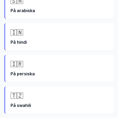
🇸🇦
På
arabiska
🇮🇳
På
hindi
🇮🇷
På
persiska
🇹🇿
På
swahili