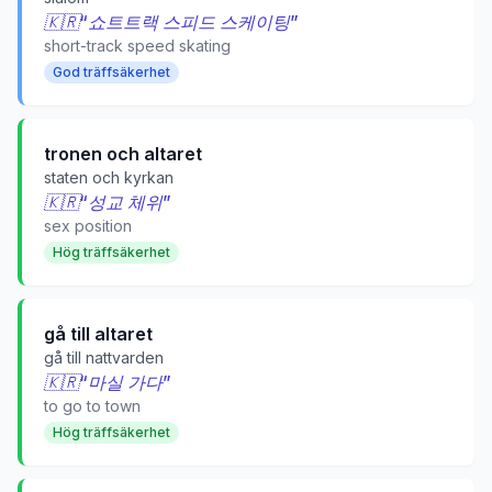
🇰🇷
“
쇼트트랙 스피드 스케이팅
”
short-track speed skating
God träffsäkerhet
tronen och altaret
staten och kyrkan
🇰🇷
“
성교 체위
”
sex position
Hög träffsäkerhet
gå till altaret
gå till nattvarden
🇰🇷
“
마실 가다
”
to go to town
Hög träffsäkerhet