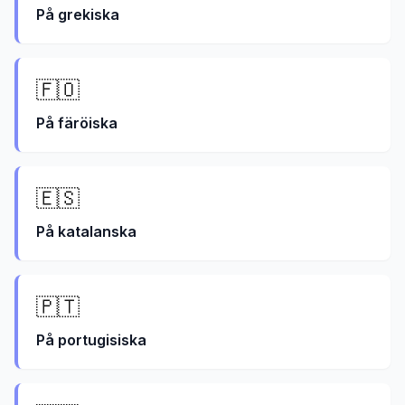
På
grekiska
🇫🇴
På
färöiska
🇪🇸
På
katalanska
🇵🇹
På
portugisiska