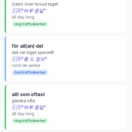
(vem) över huvud taget
🇰🇷
“
하루 종일
”
all day long
Hög träffsäkerhet
för all(an) del
det var inget speciellt
🇰🇷
“
롱 드 장브
”
rond de jambe
God träffsäkerhet
allt som oftast
ganska ofta
🇰🇷
“
하루 종일
”
all day long
Hög träffsäkerhet