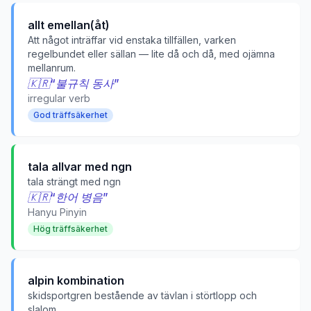
allt emellan(åt)
Att något inträffar vid enstaka tillfällen, varken
regelbundet eller sällan — lite då och då, med ojämna
mellanrum.
🇰🇷
“
불규칙 동사
”
irregular verb
God träffsäkerhet
tala allvar med ngn
tala strängt med ngn
🇰🇷
“
한어 병음
”
Hanyu Pinyin
Hög träffsäkerhet
alpin kombination
skidsportgren bestående av tävlan i störtlopp och
slalom