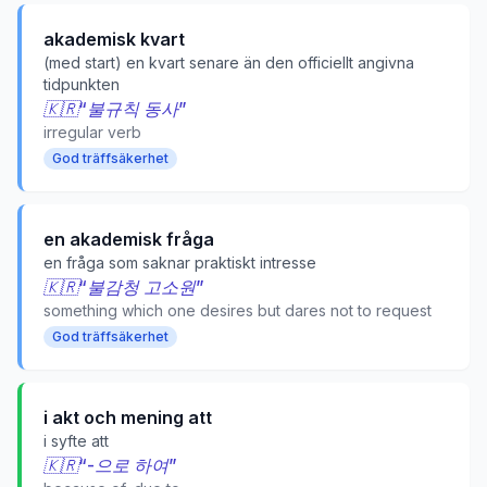
akademisk kvart
(med start) en kvart senare än den officiellt angivna
tidpunkten
🇰🇷
“
불규칙 동사
”
irregular verb
God träffsäkerhet
en akademisk fråga
en fråga som saknar praktiskt intresse
🇰🇷
“
불감청 고소원
”
something which one desires but dares not to request
God träffsäkerhet
i akt och mening att
i syfte att
🇰🇷
“
-으로 하여
”