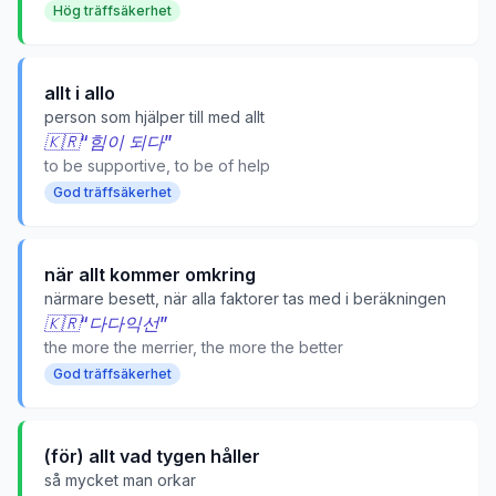
Hög träffsäkerhet
allt i allo
person som hjälper till med allt
🇰🇷
“
힘이 되다
”
to be supportive, to be of help
God träffsäkerhet
när allt kommer omkring
närmare besett, när alla faktorer tas med i beräkningen
🇰🇷
“
다다익선
”
the more the merrier, the more the better
God träffsäkerhet
(för) allt vad tygen håller
så mycket man orkar