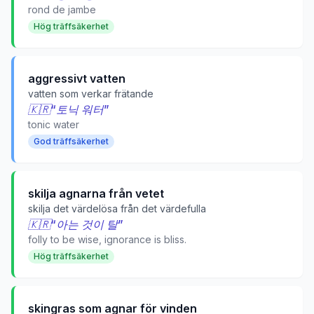
rond de jambe
Hög träffsäkerhet
aggressivt vatten
vatten som verkar frätande
🇰🇷
“
토닉 워터
”
tonic water
God träffsäkerhet
skilja agnarna från vetet
skilja det värdelösa från det värdefulla
🇰🇷
“
아는 것이 탈
”
folly to be wise, ignorance is bliss.
Hög träffsäkerhet
skingras som agnar för vinden