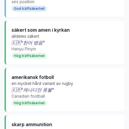
sex position
God träffsäkerhet
säkert som amen i kyrkan
alldeles säkert
🇰🇷
“
한어 병음
”
Hanyu Pinyin
Hög träffsäkerhet
amerikansk fotboll
en mycket hård variant av rugby
🇰🇷
“
캐나디안 풋볼
”
Canadian football
Hög träffsäkerhet
skarp ammunition