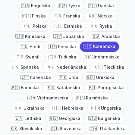
🇬🇧
Engelska
🇩🇪
Tyska
🇩🇰
Danska
🇫🇮
Finska
🇫🇷
Franska
🇳🇴
Norska
🇵🇱
Polska
🇪🇪
Estniska
🇷🇺
Ryska
🇨🇳
Kinesiska
🇯🇵
Japanska
🇸🇦
Arabiska
🇰🇷
Koreanska
🇮🇳
Hindi
🇮🇷
Persiska
🇹🇿
Swahili
🇹🇷
Turkiska
🇮🇩
Indonesiska
🇪🇸
Spanska
🇳🇱
Nederländska
🇨🇿
Tjeckiska
🇮🇹
Italienska
🇵🇰
Urdu
🇬🇷
Grekiska
🇫🇴
Färöiska
🇪🇸
Katalanska
🇵🇹
Portugisiska
🇻🇳
Vietnamesiska
🇷🇴
Rumänska
🇺🇦
Ukrainska
🇮🇱
Hebreiska
🇭🇺
Ungerska
🇱🇻
Lettiska
🇬🇪
Georgiska
🇧🇬
Bulgariska
🇸🇰
Slovakiska
🇸🇮
Slovenska
🇹🇭
Thailändska