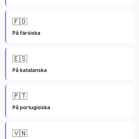
🇫🇴
På
färöiska
🇪🇸
På
katalanska
🇵🇹
På
portugisiska
🇻🇳