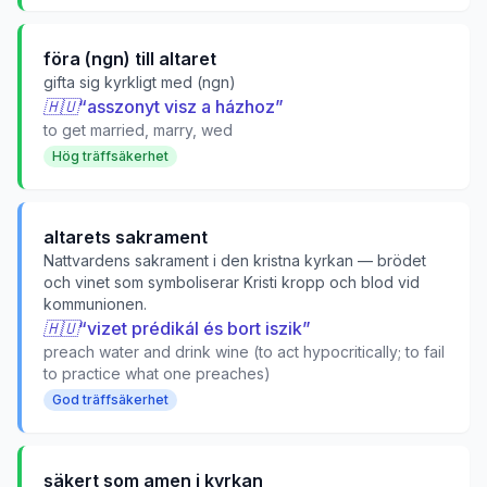
föra (ngn) till altaret
gifta sig kyrkligt med (ngn)
🇭🇺
“
asszonyt visz a házhoz
”
to get married, marry, wed
Hög träffsäkerhet
altarets sakrament
Nattvardens sakrament i den kristna kyrkan — brödet
och vinet som symboliserar Kristi kropp och blod vid
kommunionen.
🇭🇺
“
vizet prédikál és bort iszik
”
preach water and drink wine (to act hypocritically; to fail
to practice what one preaches)
God träffsäkerhet
säkert som amen i kyrkan