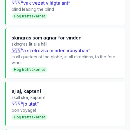
🇭🇺
“
vak vezet világtalant
”
blind leading the blind
Hög träffsäkerhet
skingras som agnar för vinden
skingras åt alla håll
🇭🇺
“
a szélrózsa minden irányában
”
in all quarters of the globe, in all directions, to the four
winds
Hög träffsäkerhet
aj aj, kapten!
skall ske, kapten!
🇭🇺
“
jó utat
”
bon voyage!
Hög träffsäkerhet