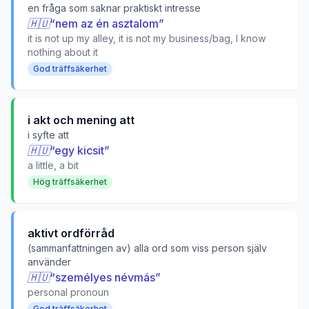
en fråga som saknar praktiskt intresse
🇭🇺
“
nem az én asztalom
”
it is not up my alley, it is not my business/bag, I know
nothing about it
God träffsäkerhet
i akt och mening att
i syfte att
🇭🇺
“
egy kicsit
”
a little, a bit
Hög träffsäkerhet
aktivt ordförråd
(sammanfattningen av) alla ord som viss person själv
använder
🇭🇺
“
személyes névmás
”
personal pronoun
God träffsäkerhet