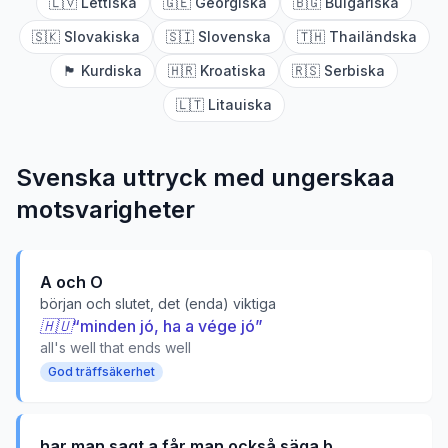
🇱🇻
Lettiska
🇬🇪
Georgiska
🇧🇬
Bulgariska
🇸🇰
Slovakiska
🇸🇮
Slovenska
🇹🇭
Thailändska
🏴
Kurdiska
🇭🇷
Kroatiska
🇷🇸
Serbiska
🇱🇹
Litauiska
Svenska uttryck med
ungerska
a
motsvarigheter
A och O
början och slutet, det (enda) viktiga
🇭🇺
“
minden jó, ha a vége jó
”
all's well that ends well
God träffsäkerhet
har man sagt a får man också säga b