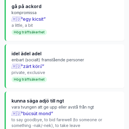
gå på ackord
kompromissa
🇭🇺
“
egy kicsit
”
a little, a bit
Hög träffsäkerhet
idel ädel adel
enbart (socialt) framstående personer
🇭🇺
“
zárt körű
”
private, exclusive
Hög träffsäkerhet
kunna säga adjö till ngt
vara tvungen att ge upp eller avstå från ngt
🇭🇺
“
búcsút mond
”
to say goodbye, to bid farewell (to someone or
something -nak/-nek), to take leave