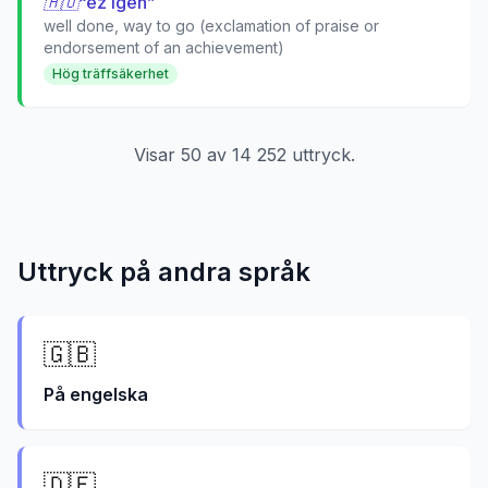
🇭🇺
“
ez igen
”
well done, way to go (exclamation of praise or
endorsement of an achievement)
Hög träffsäkerhet
Visar
50
av
14 252
uttryck.
Uttryck på andra språk
🇬🇧
På
engelska
🇩🇪