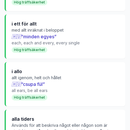
Hög träffsäkerhet
i ett för allt
med allt inräknat i beloppet
🇭🇺
“
minden egyes
”
each, each and every, every single
Hög träffsäkerhet
i allo
allt igenom, helt och hållet
🇭🇺
“
csupa fül
”
all ears, be all ears
Hög träffsäkerhet
alla tiders
Används för att beskriva något eller någon som är