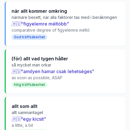
när allt kommer omkring
närmare besett, när alla faktorer tas med i beräkningen
🇭🇺
“
figyelemre méltóbb
”
comparative degree of figyelemre méltó
God träffsäkerhet
(för) allt vad tygen håller
så mycket man orkar
🇭🇺
“
amilyen hamar csak lehetséges
”
as soon as possible, ASAP
Hög träffsäkerhet
allt som allt
allt sammantaget
🇭🇺
“
egy kicsit
”
a little, a bit