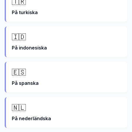
🇹🇷
På
turkiska
🇮🇩
På
indonesiska
🇪🇸
På
spanska
🇳🇱
På
nederländska