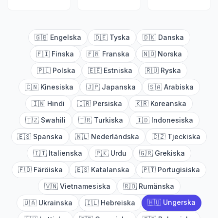
🇬🇧
Engelska
🇩🇪
Tyska
🇩🇰
Danska
🇫🇮
Finska
🇫🇷
Franska
🇳🇴
Norska
🇵🇱
Polska
🇪🇪
Estniska
🇷🇺
Ryska
🇨🇳
Kinesiska
🇯🇵
Japanska
🇸🇦
Arabiska
🇮🇳
Hindi
🇮🇷
Persiska
🇰🇷
Koreanska
🇹🇿
Swahili
🇹🇷
Turkiska
🇮🇩
Indonesiska
🇪🇸
Spanska
🇳🇱
Nederländska
🇨🇿
Tjeckiska
🇮🇹
Italienska
🇵🇰
Urdu
🇬🇷
Grekiska
🇫🇴
Färöiska
🇪🇸
Katalanska
🇵🇹
Portugisiska
🇻🇳
Vietnamesiska
🇷🇴
Rumänska
🇭🇺
Ungerska
🇺🇦
Ukrainska
🇮🇱
Hebreiska