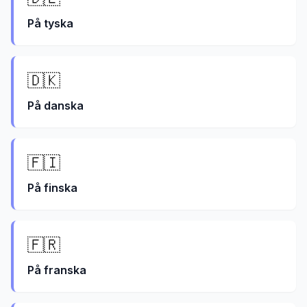
På
tyska
🇩🇰
På
danska
🇫🇮
På
finska
🇫🇷
På
franska