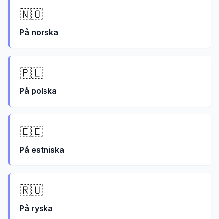
🇳🇴
På
norska
🇵🇱
På
polska
🇪🇪
På
estniska
🇷🇺
På
ryska