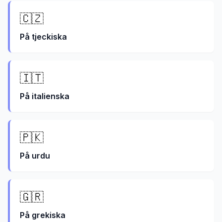
🇨🇿
På
tjeckiska
🇮🇹
På
italienska
🇵🇰
På
urdu
🇬🇷
På
grekiska