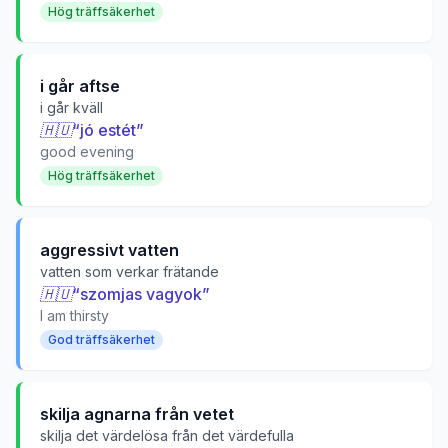
Hög träffsäkerhet
i går aftse
i går kväll
🇭🇺
“
jó estét
”
good evening
Hög träffsäkerhet
aggressivt vatten
vatten som verkar frätande
🇭🇺
“
szomjas vagyok
”
I am thirsty
God träffsäkerhet
skilja agnarna från vetet
skilja det värdelösa från det värdefulla