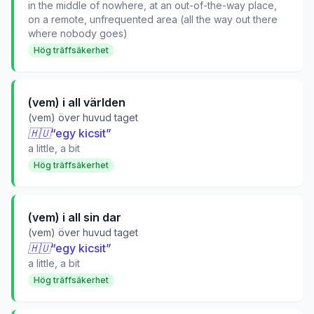
in the middle of nowhere, at an out-of-the-way place,
on a remote, unfrequented area (all the way out there
where nobody goes)
Hög träffsäkerhet
(vem) i all världen
(vem) över huvud taget
🇭🇺
“
egy kicsit
”
a little, a bit
Hög träffsäkerhet
(vem) i all sin dar
(vem) över huvud taget
🇭🇺
“
egy kicsit
”
a little, a bit
Hög träffsäkerhet