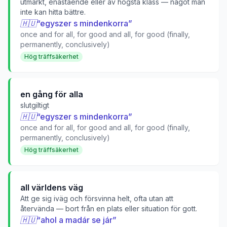
utmärkt, enastående eller av högsta klass — något man
inte kan hitta bättre.
🇭🇺
“
egyszer s mindenkorra
”
once and for all, for good and all, for good (finally,
permanently, conclusively)
Hög träffsäkerhet
en gång för alla
slutgiltigt
🇭🇺
“
egyszer s mindenkorra
”
once and for all, for good and all, for good (finally,
permanently, conclusively)
Hög träffsäkerhet
all världens väg
Att ge sig iväg och försvinna helt, ofta utan att
återvända — bort från en plats eller situation för gott.
🇭🇺
“
ahol a madár se jár
”