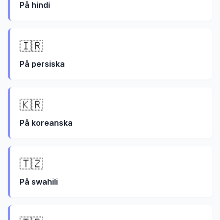
På
hindi
🇮🇷
På
persiska
🇰🇷
På
koreanska
🇹🇿
På
swahili