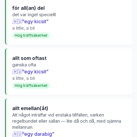
för all(an) del
det var inget speciellt
🇭🇺
“
egy kicsit
”
a little, a bit
Hög träffsäkerhet
allt som oftast
ganska ofta
🇭🇺
“
egy kicsit
”
a little, a bit
Hög träffsäkerhet
allt emellan(åt)
Att något inträffar vid enstaka tillfällen, varken
regelbundet eller sällan — lite då och då, med ojämna
mellanrum.
🇭🇺
“
egy darabig
”