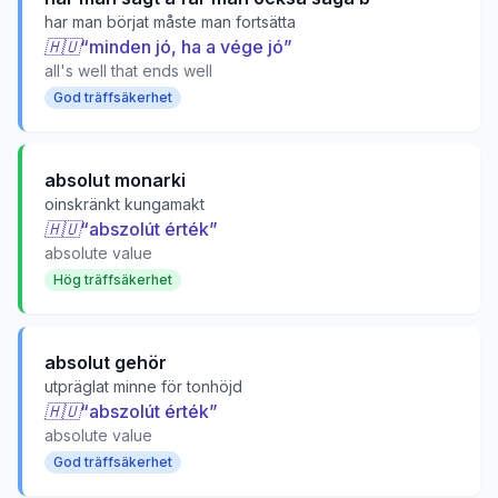
har man börjat måste man fortsätta
🇭🇺
“
minden jó, ha a vége jó
”
all's well that ends well
God träffsäkerhet
absolut monarki
oinskränkt kungamakt
🇭🇺
“
abszolút érték
”
absolute value
Hög träffsäkerhet
absolut gehör
utpräglat minne för tonhöjd
🇭🇺
“
abszolút érték
”
absolute value
God träffsäkerhet