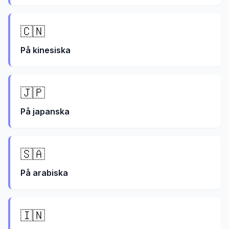
🇨🇳
På
kinesiska
🇯🇵
På
japanska
🇸🇦
På
arabiska
🇮🇳