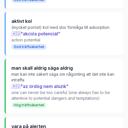
aktivt kol
(mycket poröst) kol med stor förmåga till adsorption
🇭🇺
“
akciós potenciál
”
action potential
God träffsäkerhet
man skall aldrig säga aldrig
man kan inte säkert säga om någonting att det inte kan
inträffa
🇭🇺
“
az ördög nem alszik
”
one can never be too careful (one always has to be
attentive to potential dangers and temptations)
Hög träffsäkerhet
vara på alerten