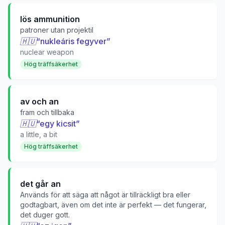
lös ammunition
patroner utan projektil
🇭🇺
“
nukleáris fegyver
”
nuclear weapon
Hög träffsäkerhet
av och an
fram och tillbaka
🇭🇺
“
egy kicsit
”
a little, a bit
Hög träffsäkerhet
det går an
Används för att säga att något är tillräckligt bra eller
godtagbart, även om det inte är perfekt — det fungerar,
det duger gott.