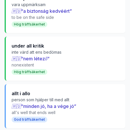
vara uppmärksam
🇭🇺
“
a biztonság kedvéért
”
to be on the safe side
Hög träffsäkerhet
under all kritik
inte värd att ens bedömas
🇭🇺
“
nem létező
”
nonexistent
Hög träffsäkerhet
allt i allo
person som hjälper till med allt
🇭🇺
“
minden jó, ha a vége jó
”
all's well that ends well
God träffsäkerhet