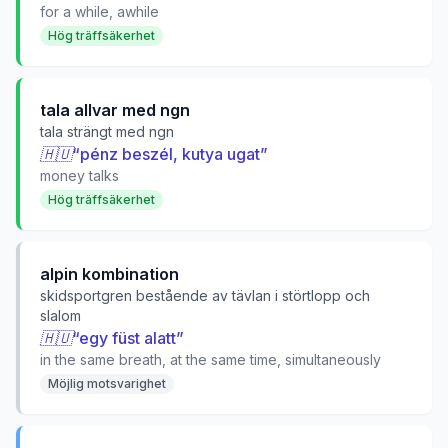
for a while, awhile
Hög träffsäkerhet
tala allvar med ngn
tala strängt med ngn
🇭🇺
“
pénz beszél, kutya ugat
”
money talks
Hög träffsäkerhet
alpin kombination
skidsportgren bestående av tävlan i störtlopp och
slalom
🇭🇺
“
egy füst alatt
”
in the same breath, at the same time, simultaneously
Möjlig motsvarighet