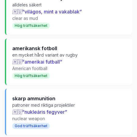
alldeles säkert
🇭🇺
“
világos, mint a vakablak
”
clear as mud
Hög träffsäkerhet
amerikansk fotboll
en mycket hård variant av rugby
🇭🇺
“
amerikai futball
”
American football
Hög träffsäkerhet
skarp ammunition
patroner med riktiga projektiler
🇭🇺
“
nukleáris fegyver
”
nuclear weapon
God träffsäkerhet