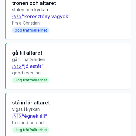
tronen och altaret
staten och kyrkan
🇭🇺
“
keresztény vagyok
”
I'm a Christian
God träffsäkerhet
gå till altaret
gå till nattvarden
🇭🇺
“
jó estét
”
good evening
Hög träffsäkerhet
stå inför altaret
vigas i kyrkan
🇭🇺
“
égnek áll
”
to stand on end
Hög träffsäkerhet