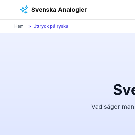
Hoppa till huvudinnehåll
Svenska Analogier
Hem
Uttryck på
ryska
Sv
Vad säger ma