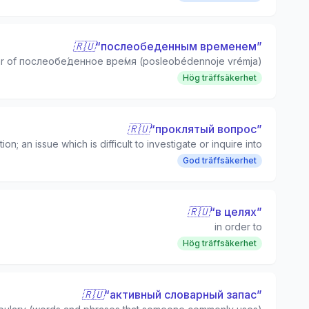
🇷🇺
“
послеобеденным временем
”
lar of послеобе́денное вре́мя (posleobédennoje vrémja)
Hög träffsäkerhet
🇷🇺
“
проклятый вопрос
”
on; an issue which is difficult to investigate or inquire into
God träffsäkerhet
🇷🇺
“
в целях
”
in order to
Hög träffsäkerhet
🇷🇺
“
активный словарный запас
”