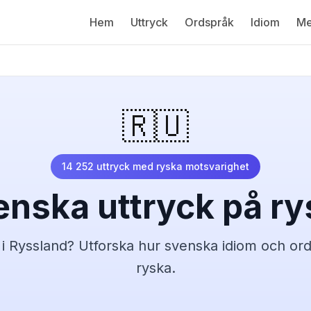
Hem
Uttryck
Ordspråk
Idiom
Me
🇷🇺
14 252
uttryck med
ryska
motsvarighet
enska uttryck på
ry
n
i Ryssland
? Utforska hur svenska idiom och ord
ryska
.