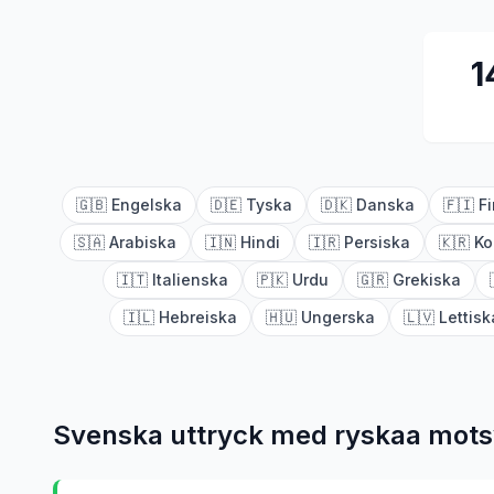
1
🇬🇧
Engelska
🇩🇪
Tyska
🇩🇰
Danska
🇫🇮
F
🇸🇦
Arabiska
🇮🇳
Hindi
🇮🇷
Persiska
🇰🇷
Ko
🇮🇹
Italienska
🇵🇰
Urdu
🇬🇷
Grekiska
🇮🇱
Hebreiska
🇭🇺
Ungerska
🇱🇻
Lettisk
Svenska uttryck med
ryska
a mots