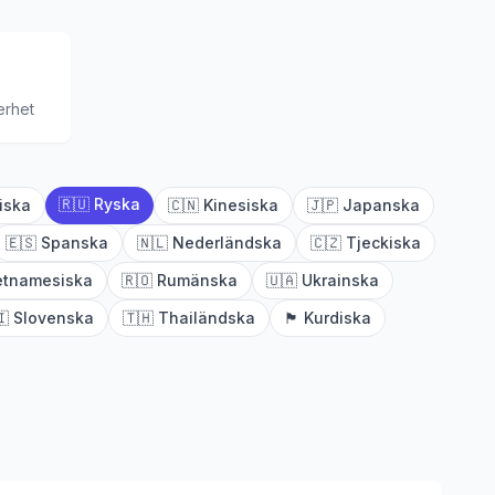
erhet
🇷🇺
Ryska
iska
🇨🇳
Kinesiska
🇯🇵
Japanska
🇪🇸
Spanska
🇳🇱
Nederländska
🇨🇿
Tjeckiska
etnamesiska
🇷🇴
Rumänska
🇺🇦
Ukrainska
🇮
Slovenska
🇹🇭
Thailändska
🏴
Kurdiska