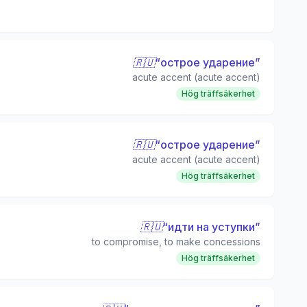
🇷🇺
“
острое ударение
”
acute accent (acute accent)
Hög träffsäkerhet
🇷🇺
“
острое ударение
”
acute accent (acute accent)
Hög träffsäkerhet
🇷🇺
“
идти на уступки
”
to compromise, to make concessions
Hög träffsäkerhet