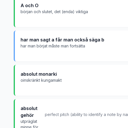
A och O
början och slutet, det (enda) viktiga
har man sagt a får man också säga b
har man börjat måste man fortsätta
absolut monarki
oinskränkt kungamakt
absolut
perfect pitch (ability to identify a note by
gehör
utpräglat
minne för