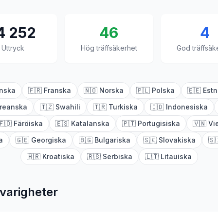
4 252
46
4
Uttryck
Hög träffsäkerhet
God träffsäk
inska
🇫🇷
Franska
🇳🇴
Norska
🇵🇱
Polska
🇪🇪
Estn
reanska
🇹🇿
Swahili
🇹🇷
Turkiska
🇮🇩
Indonesiska
🇫🇴
Färöiska
🇪🇸
Katalanska
🇵🇹
Portugisiska
🇻🇳
Vi
a
🇬🇪
Georgiska
🇧🇬
Bulgariska
🇸🇰
Slovakiska
🇸
🇭🇷
Kroatiska
🇷🇸
Serbiska
🇱🇹
Litauiska
varigheter