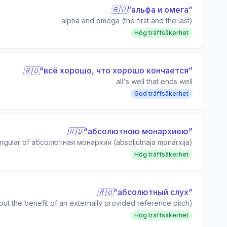
🇷🇺
“
альфа и омега
”
alpha and omega (the first and the last)
Hög träffsäkerhet
🇷🇺
“
всё хорошо, что хорошо кончается
”
all's well that ends well
God träffsäkerhet
🇷🇺
“
абсолютною монархиею
”
singular of абсолю́тная мона́рхия (absoljútnaja monárxija)
Hög träffsäkerhet
🇷🇺
“
абсолютный слух
”
hout the benefit of an externally provided reference pitch)
Hög träffsäkerhet