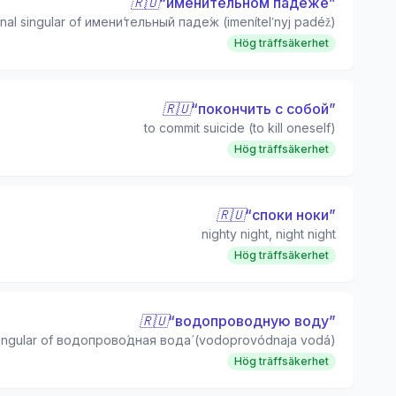
🇷🇺
“
именительном падеже
”
nal singular of имени́тельный паде́ж (imenítelʹnyj padéž)
Hög träffsäkerhet
🇷🇺
“
покончить с собой
”
to commit suicide (to kill oneself)
Hög träffsäkerhet
🇷🇺
“
споки ноки
”
nighty night, night night
Hög träffsäkerhet
🇷🇺
“
водопроводную воду
”
singular of водопрово́дная вода́ (vodoprovódnaja vodá)
Hög träffsäkerhet