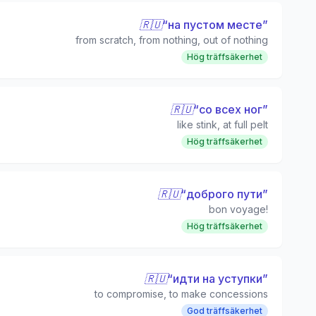
🇷🇺
“
на пустом месте
”
from scratch, from nothing, out of nothing
Hög träffsäkerhet
🇷🇺
“
со всех ног
”
like stink, at full pelt
Hög träffsäkerhet
🇷🇺
“
доброго пути
”
bon voyage!
Hög träffsäkerhet
🇷🇺
“
идти на уступки
”
to compromise, to make concessions
God träffsäkerhet