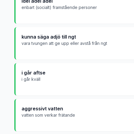
idel ädel adel
enbart (socialt) framstående personer
kunna säga adjö till ngt
vara tvungen att ge upp eller avstå från ngt
i går aftse
i går kväll
aggressivt vatten
vatten som verkar frätande