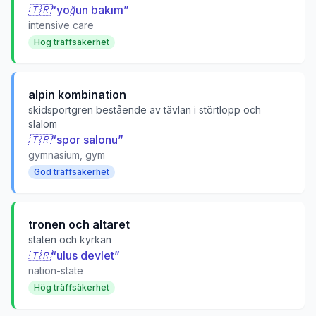
🇹🇷
“
yoğun bakım
”
intensive care
Hög träffsäkerhet
alpin kombination
skidsportgren bestående av tävlan i störtlopp och
slalom
🇹🇷
“
spor salonu
”
gymnasium, gym
God träffsäkerhet
tronen och altaret
staten och kyrkan
🇹🇷
“
ulus devlet
”
nation-state
Hög träffsäkerhet