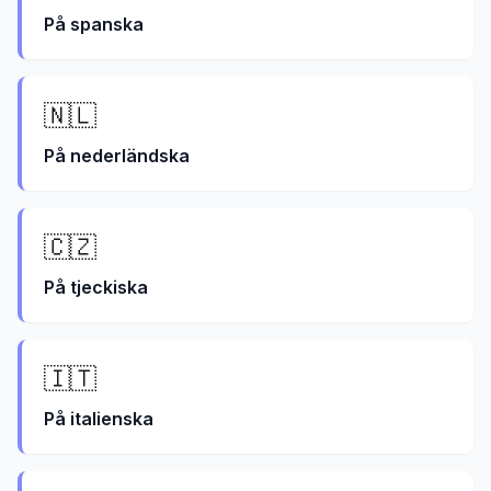
På
spanska
🇳🇱
På
nederländska
🇨🇿
På
tjeckiska
🇮🇹
På
italienska