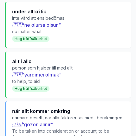
under all kritik
inte värd att ens bedömas
🇹🇷
“
ne olursa olsun
”
no matter what
Hög träffsäkerhet
allt i allo
person som hjälper till med allt
🇹🇷
“
yardımcı olmak
”
to help, to aid
Hög träffsäkerhet
när allt kommer omkring
närmare besett, när alla faktorer tas med i beräkningen
🇹🇷
“
gözön alınır
”
To be taken into consideration or account; to be