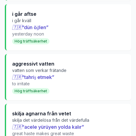
i går aftse
i går kväll
🇹🇷
“
dün öğlen
”
yesterday noon
Hög träffsäkerhet
aggressivt vatten
vatten som verkar frätande
🇹🇷
“
tahriş etmek
”
to irritate
Hög träffsäkerhet
skilja agnarna från vetet
skilja det värdelösa från det värdefulla
🇹🇷
“
acele yürüyen yolda kalır
”
great haste makes great waste