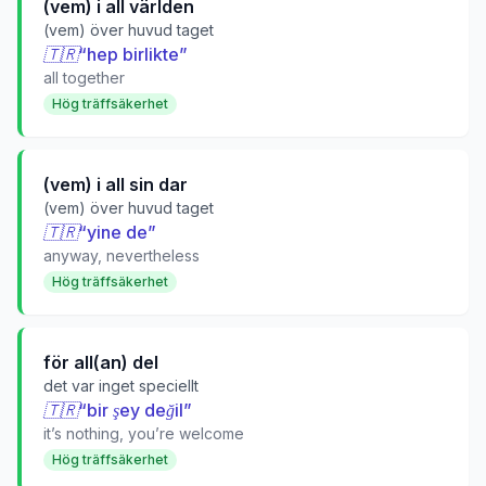
(vem) i all världen
(vem) över huvud taget
🇹🇷
“
hep birlikte
”
all together
Hög träffsäkerhet
(vem) i all sin dar
(vem) över huvud taget
🇹🇷
“
yine de
”
anyway, nevertheless
Hög träffsäkerhet
för all(an) del
det var inget speciellt
🇹🇷
“
bir şey değil
”
it’s nothing, you’re welcome
Hög träffsäkerhet