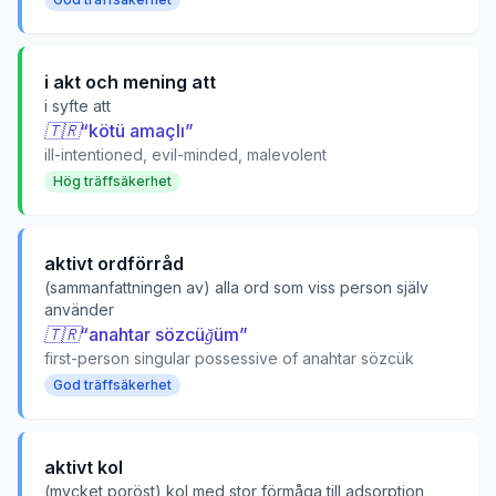
i akt och mening att
i syfte att
🇹🇷
“
kötü amaçlı
”
ill-intentioned, evil-minded, malevolent
Hög träffsäkerhet
aktivt ordförråd
(sammanfattningen av) alla ord som viss person själv
använder
🇹🇷
“
anahtar sözcüğüm
”
first-person singular possessive of anahtar sözcük
God träffsäkerhet
aktivt kol
(mycket poröst) kol med stor förmåga till adsorption