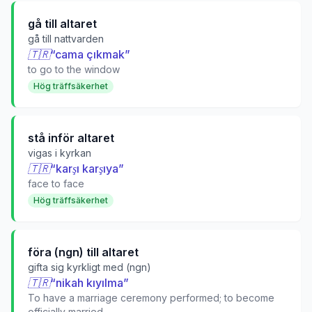
gå till altaret
gå till nattvarden
🇹🇷
“
cama çıkmak
”
to go to the window
Hög träffsäkerhet
stå inför altaret
vigas i kyrkan
🇹🇷
“
karşı karşıya
”
face to face
Hög träffsäkerhet
föra (ngn) till altaret
gifta sig kyrkligt med (ngn)
🇹🇷
“
nikah kıyılma
”
To have a marriage ceremony performed; to become
officially married.