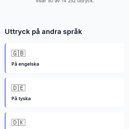
Visar
50
av
14 252
uttryck.
Uttryck på andra språk
🇬🇧
På
engelska
🇩🇪
På
tyska
🇩🇰