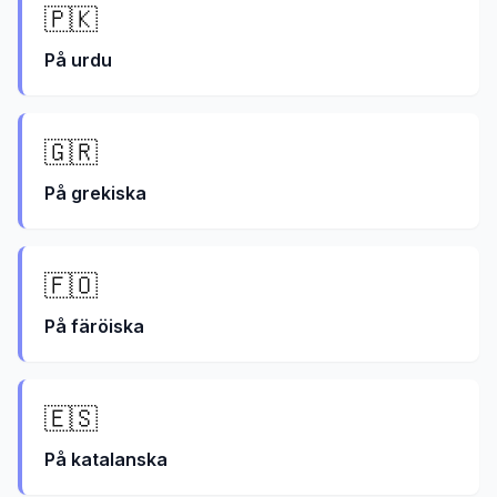
🇵🇰
På
urdu
🇬🇷
På
grekiska
🇫🇴
På
färöiska
🇪🇸
På
katalanska