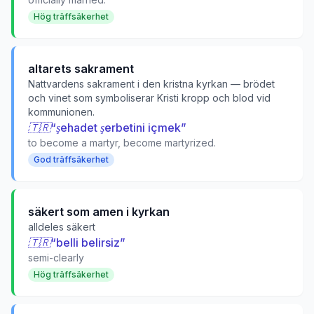
Hög träffsäkerhet
altarets sakrament
Nattvardens sakrament i den kristna kyrkan — brödet
och vinet som symboliserar Kristi kropp och blod vid
kommunionen.
🇹🇷
“
şehadet şerbetini içmek
”
to become a martyr, become martyrized.
God träffsäkerhet
säkert som amen i kyrkan
alldeles säkert
🇹🇷
“
belli belirsiz
”
semi-clearly
Hög träffsäkerhet