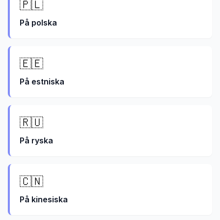
🇵🇱
På
polska
🇪🇪
På
estniska
🇷🇺
På
ryska
🇨🇳
På
kinesiska