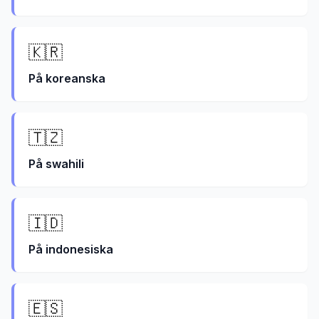
🇰🇷
På
koreanska
🇹🇿
På
swahili
🇮🇩
På
indonesiska
🇪🇸