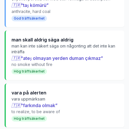
🇹🇷
“
taş kömürü
”
anthracite, hard coal
God träffsäkerhet
man skall aldrig säga aldrig
man kan inte säkert säga om någonting att det inte kan
inträffa
🇹🇷
“
ateş olmayan yerden duman çıkmaz
”
no smoke without fire
Hög träffsäkerhet
vara på alerten
vara uppmärksam
🇹🇷
“
farkında olmak
”
to realize, to be aware of
Hög träffsäkerhet