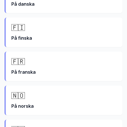
På
danska
🇫🇮
På
finska
🇫🇷
På
franska
🇳🇴
På
norska