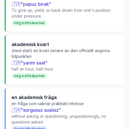
🇹🇷
“
papuç bırak
”
To give up, yield, or back down from one's position
under pressure.
Hög träffsäkerhet
akademisk kvart
(med start) en kvart senare än den officiellt angivna
tidpunkten
🇹🇷
“
yarım saat
”
half an hour, half-hour
Hög träffsäkerhet
en akademisk fråga
en fråga som saknar praktiskt intresse
🇹🇷
“
sorgusuz sualsiz
”
without asking or questioning, unquestioningly, no
questions asked
God träffsäkerhet