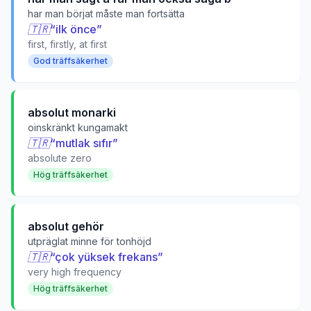
har man börjat måste man fortsätta
🇹🇷
“
ilk önce
”
first, firstly, at first
God träffsäkerhet
absolut monarki
oinskränkt kungamakt
🇹🇷
“
mutlak sıfır
”
absolute zero
Hög träffsäkerhet
absolut gehör
utpräglat minne för tonhöjd
🇹🇷
“
çok yüksek frekans
”
very high frequency
Hög träffsäkerhet