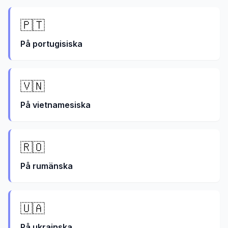
🇵🇹
På
portugisiska
🇻🇳
På
vietnamesiska
🇷🇴
På
rumänska
🇺🇦
På
ukrainska