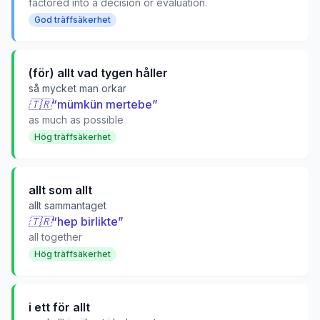
factored into a decision or evaluation.
God träffsäkerhet
(för) allt vad tygen håller
så mycket man orkar
🇹🇷
“
mümkün mertebe
”
as much as possible
Hög träffsäkerhet
allt som allt
allt sammantaget
🇹🇷
“
hep birlikte
”
all together
Hög träffsäkerhet
i ett för allt