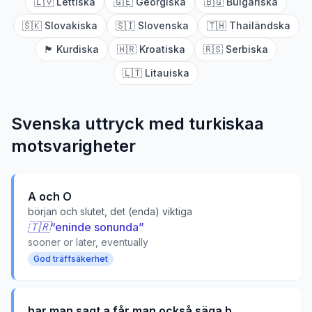
🇱🇻
Lettiska
🇬🇪
Georgiska
🇧🇬
Bulgariska
🇸🇰
Slovakiska
🇸🇮
Slovenska
🇹🇭
Thailändska
🏴
Kurdiska
🇭🇷
Kroatiska
🇷🇸
Serbiska
🇱🇹
Litauiska
Svenska uttryck med
turkiska
a
motsvarigheter
A och O
början och slutet, det (enda) viktiga
🇹🇷
“
eninde sonunda
”
sooner or later, eventually
God träffsäkerhet
har man sagt a får man också säga b