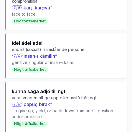
kompromissa
🇹🇷
“
karşı karşıya
”
face to face
Hög träffsäkerhet
idel ädel adel
enbart (socialt) framstående personer
🇹🇷
“
insan-ı kâmilin
”
genitive singular of insan-ı kâmil
Hög träffsäkerhet
kunna säga adjö till ngt
vara tvungen att ge upp eller avstå från ngt
🇹🇷
“
papuç bırak
”
To give up, yield, or back down from one's position
under pressure.
Hög träffsäkerhet