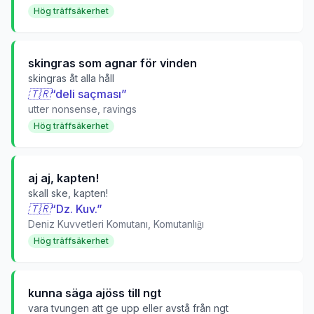
Hög träffsäkerhet
skingras som agnar för vinden
skingras åt alla håll
🇹🇷
“
deli saçması
”
utter nonsense, ravings
Hög träffsäkerhet
aj aj, kapten!
skall ske, kapten!
🇹🇷
“
Dz. Kuv.
”
Deniz Kuvvetleri Komutanı, Komutanlığı
Hög träffsäkerhet
kunna säga ajöss till ngt
vara tvungen att ge upp eller avstå från ngt