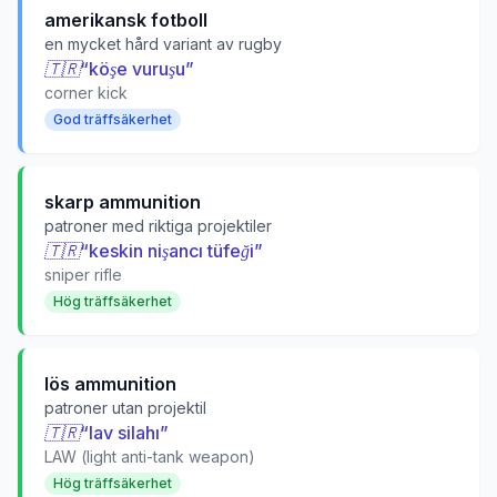
amerikansk fotboll
en mycket hård variant av rugby
🇹🇷
“
köşe vuruşu
”
corner kick
God träffsäkerhet
skarp ammunition
patroner med riktiga projektiler
🇹🇷
“
keskin nişancı tüfeği
”
sniper rifle
Hög träffsäkerhet
lös ammunition
patroner utan projektil
🇹🇷
“
lav silahı
”
LAW (light anti-tank weapon)
Hög träffsäkerhet