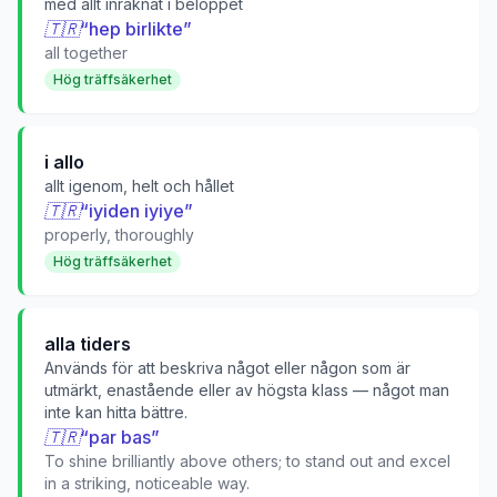
med allt inräknat i beloppet
🇹🇷
“
hep birlikte
”
all together
Hög träffsäkerhet
i allo
allt igenom, helt och hållet
🇹🇷
“
iyiden iyiye
”
properly, thoroughly
Hög träffsäkerhet
alla tiders
Används för att beskriva något eller någon som är
utmärkt, enastående eller av högsta klass — något man
inte kan hitta bättre.
🇹🇷
“
par bas
”
To shine brilliantly above others; to stand out and excel
in a striking, noticeable way.