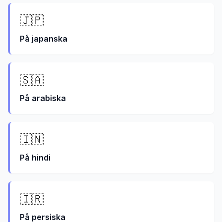
🇯🇵
På
japanska
🇸🇦
På
arabiska
🇮🇳
På
hindi
🇮🇷
På
persiska