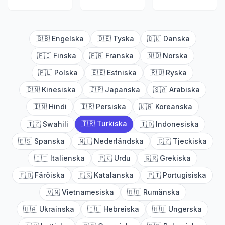
🇬🇧
Engelska
🇩🇪
Tyska
🇩🇰
Danska
🇫🇮
Finska
🇫🇷
Franska
🇳🇴
Norska
🇵🇱
Polska
🇪🇪
Estniska
🇷🇺
Ryska
🇨🇳
Kinesiska
🇯🇵
Japanska
🇸🇦
Arabiska
🇮🇳
Hindi
🇮🇷
Persiska
🇰🇷
Koreanska
🇹🇷
Turkiska
🇹🇿
Swahili
🇮🇩
Indonesiska
🇪🇸
Spanska
🇳🇱
Nederländska
🇨🇿
Tjeckiska
🇮🇹
Italienska
🇵🇰
Urdu
🇬🇷
Grekiska
🇫🇴
Färöiska
🇪🇸
Katalanska
🇵🇹
Portugisiska
🇻🇳
Vietnamesiska
🇷🇴
Rumänska
🇺🇦
Ukrainska
🇮🇱
Hebreiska
🇭🇺
Ungerska