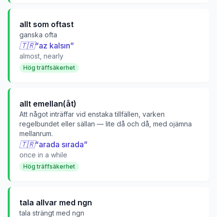
allt som oftast
ganska ofta
🇹🇷
“
az kalsın
”
almost, nearly
Hög träffsäkerhet
allt emellan(åt)
Att något inträffar vid enstaka tillfällen, varken
regelbundet eller sällan — lite då och då, med ojämna
mellanrum.
🇹🇷
“
arada sırada
”
once in a while
Hög träffsäkerhet
tala allvar med ngn
tala strängt med ngn