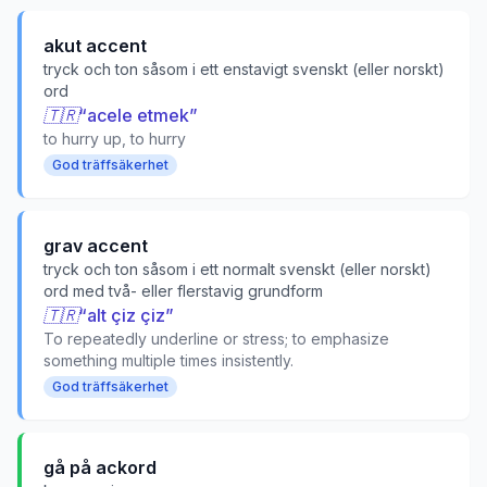
akut accent
tryck och ton såsom i ett enstavigt svenskt (eller norskt)
ord
🇹🇷
“
acele etmek
”
to hurry up, to hurry
God träffsäkerhet
grav accent
tryck och ton såsom i ett normalt svenskt (eller norskt)
ord med två- eller flerstavig grundform
🇹🇷
“
alt çiz çiz
”
To repeatedly underline or stress; to emphasize
something multiple times insistently.
God träffsäkerhet
gå på ackord